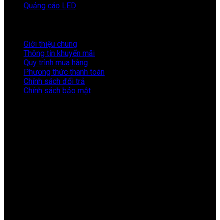
Quảng cáo LED
THÔNG TIN
Giới thiệu chung
Thông tin khuyến mãi
Quy trình mua hàng
Phương thức thanh toán
Chính sách đổi trả
Chính sách bảo mật
LIÊN HỆ
CÔNG TY TNHH SẢN XUẤT QUẢNG CÁO MICA THÀNH CÔNG
121/13 Kênh 19/5, P. Tây Thạnh, Q.Tân Phú, TP.HCM
Phone: 0938 564 769 (Ms. Hương)
Email: thegioimica.vn@gmail.com
Email: micathanhcong.vn@gmail.com