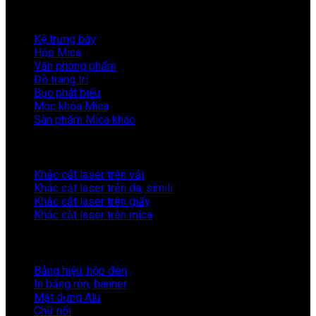
SẢN PHẨM
Kệ trưng bày
Hộp Mica
Văn phòng phẩm
Đồ trang trí
Bục phát biểu
Móc khóa Mica
Sàn phẩm Mica khác
CẮT KHẮC LASER
Khắc cắt laser trên vải
Khắc cắt laser trên da, simili
Khắc cắt laser trên giấy
Khắc cắt laser trên mica
QUẢNG CÁO
Bảng hiệu, hộp đèn
In băng rôn, banner
Mặt dựng Alu
Chữ nổi