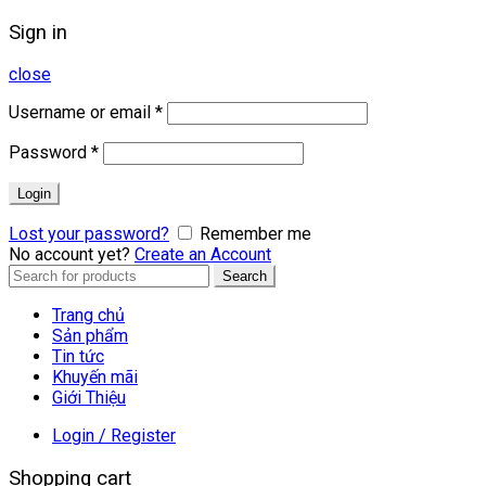
Sign in
close
Username or email
*
Password
*
Login
Lost your password?
Remember me
No account yet?
Create an Account
Search
Search
for:
Trang chủ
Sản phẩm
Tin tức
Khuyến mãi
Giới Thiệu
Login / Register
Shopping cart