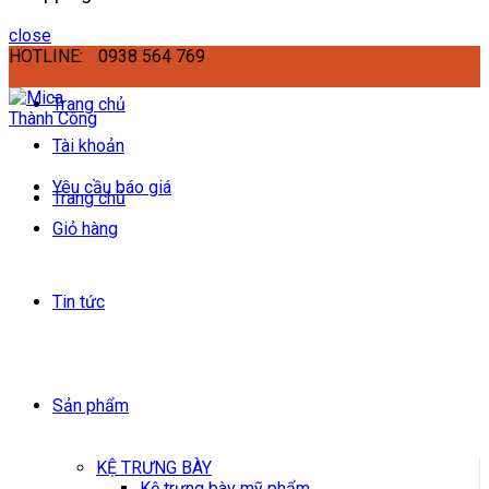
close
HOTLINE:
0938 564 769
Trang chủ
Tài khoản
Yêu cầu báo giá
Trang chủ
Giỏ hàng
Tin tức
Sản phẩm
KỆ TRƯNG BÀY
Kệ trưng bày mỹ phẩm