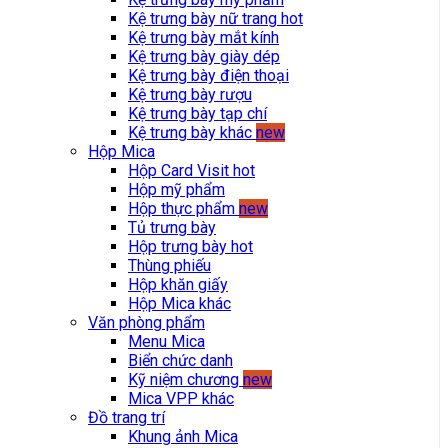
Kệ trưng bày nữ trang
hot
Kệ trưng bày mắt kính
Kệ trưng bày giày dép
Kệ trưng bày điện thoại
Kệ trưng bày rượu
Kệ trưng bày tạp chí
Kệ trưng bày khác
new
Hộp Mica
Hộp Card Visit
hot
Hộp mỹ phẩm
Hộp thực phẩm
new
Tủ trưng bày
Hộp trưng bày
hot
Thùng phiếu
Hộp khăn giấy
Hộp Mica khác
Văn phòng phẩm
Menu Mica
Biển chức danh
Kỹ niệm chương
new
Mica VPP khác
Đồ trang trí
Khung ảnh Mica