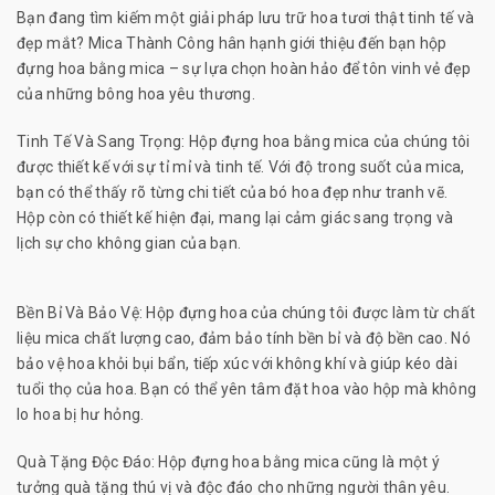
Bạn đang tìm kiếm một giải pháp lưu trữ hoa tươi thật tinh tế và
đẹp mắt? Mica Thành Công hân hạnh giới thiệu đến bạn hộp
đựng hoa bằng mica – sự lựa chọn hoàn hảo để tôn vinh vẻ đẹp
của những bông hoa yêu thương.
Tinh Tế Và Sang Trọng: Hộp đựng hoa bằng mica của chúng tôi
được thiết kế với sự tỉ mỉ và tinh tế. Với độ trong suốt của mica,
bạn có thể thấy rõ từng chi tiết của bó hoa đẹp như tranh vẽ.
Hộp còn có thiết kế hiện đại, mang lại cảm giác sang trọng và
lịch sự cho không gian của bạn.
Bền Bỉ Và Bảo Vệ: Hộp đựng hoa của chúng tôi được làm từ chất
liệu mica chất lượng cao, đảm bảo tính bền bỉ và độ bền cao. Nó
bảo vệ hoa khỏi bụi bẩn, tiếp xúc với không khí và giúp kéo dài
tuổi thọ của hoa. Bạn có thể yên tâm đặt hoa vào hộp mà không
lo hoa bị hư hỏng.
Quà Tặng Độc Đáo: Hộp đựng hoa bằng mica cũng là một ý
tưởng quà tặng thú vị và độc đáo cho những người thân yêu.