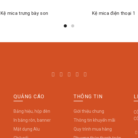
Kệ mica trưng bày son
Kệ mica điện thoại 1
ĐỌC TIẾP
ĐỌC TIẾP
QUẢNG CÁO
THÔNG TIN
L
Bảng hiệu, hộp đèn
Giới thiệu chung
C
C
In băng rôn, banner
Thông tin khuyến mãi
Mặt dựng Alu
Quy trình mua hàng