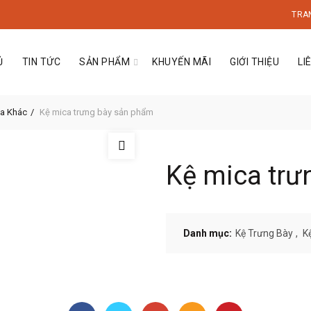
TRA
Ủ
TIN TỨC
SẢN PHẨM
KHUYẾN MÃI
GIỚI THIỆU
LI
a Khác
Kệ mica trưng bày sản phẩm
Kệ mica trư
Danh mục:
Kệ Trưng Bày
,
K