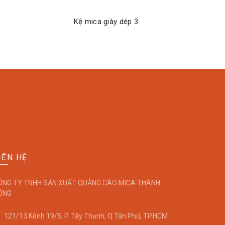
Kệ mica giày dép 3
K
ĐỌC TIẾP
IÊN HỆ
ÔNG TY TNHH SẢN XUẤT QUẢNG CÁO MICA THÀNH
ÔNG
121/13 Kênh 19/5, P. Tây Thạnh, Q.Tân Phú, TP.HCM