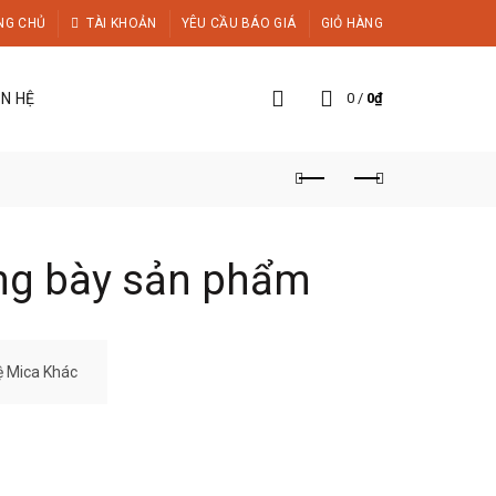
NG CHỦ
TÀI KHOẢN
YÊU CẦU BÁO GIÁ
GIỎ HÀNG
ÊN HỆ
0
/
0
₫
ng bày sản phẩm
ệ Mica Khác