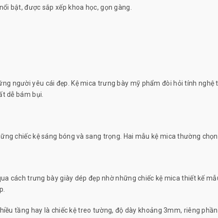
ổi bật, được sắp xếp khoa học, gọn gàng.
người yêu cái đẹp. Kệ mica trưng bày mỹ phẩm đòi hỏi tính nghệ thuậ
ất dễ bám bụi.
ững chiếc kệ sáng bóng và sang trọng. Hai mẫu kệ mica thường chọn 
qua cách trưng bày giày dép đẹp nhờ những chiếc kệ mica thiết kế mẫ
p.
 nhiều tầng hay là chiếc kệ treo tường, độ dày khoảng 3mm, riêng p