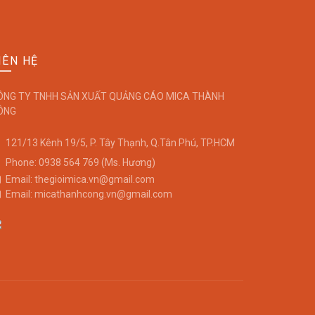
IÊN HỆ
ÔNG TY TNHH SẢN XUẤT QUẢNG CÁO MICA THÀNH
ÔNG
121/13 Kênh 19/5, P. Tây Thạnh, Q.Tân Phú, TP.HCM
Phone: 0938 564 769 (Ms. Hương)
Email: thegioimica.vn@gmail.com
Email: micathanhcong.vn@gmail.com