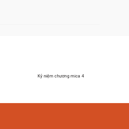
t
Kỷ niệm chương mica 4
M
ĐỌC TIẾP