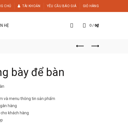
NG CHỦ
TÀI KHOẢN
YÊU CẦU BÁO GIÁ
GIỎ HÀNG
ÊN HỆ
0
/
0
₫
ng bày để bàn
bàn
ẩm và menu thông tin sản phẩm
 Ngân hàng
n cho khách hàng
ẹp