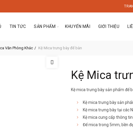
TRA
Ủ
TIN TỨC
SẢN PHẨM
KHUYẾN MÃI
GIỚI THIỆU
LI
ca Văn Phòng Khác
Kệ Mica trưng bày để bàn
Kệ Mica trư
Kệ mica trưng bày sản phẩm để 
Kệ mica trưng bày sản ph
Kệ mica trưng bày tại các
Kệ mica cung cấp thông ti
Đế mica trong 5mm, bền đ